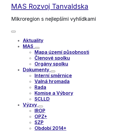
Skip
Skip
Skip
MAS Rozvoj Tanvaldska
to
to
to
content
main
footer
Mikroregion s nejlepšími vyhlídkami
navigation
Aktuality
MAS
Mapa území působnosti
Členové spolku
Orgány spolku
Dokumenty
Interní směrnice
Valná hromada
Rada
Komise a Výbory
SCLLD
Výzvy
IROP
OPZ+
SZP
Období 2014+